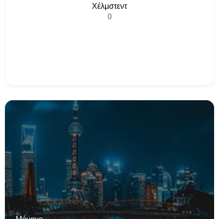
Χέλμστεντ
0