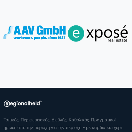
Τοπικός. Περιφερειακός. Διεθνής. Καθολικός. Πραγματικοί
ήρωες από την περιοχή για την περιοχή - με καρδιά και χέρι.