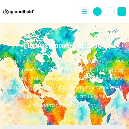
Περιφερειακός ήρωας®
Η νέα πλατφόρμα για την κοινωνική καινοτομία, τους
περιφερειακούς οικονομικούς κύκλους, την παροχή
βοήθειας στους ανθρώπους για να βοηθήσουν τον
εαυτό τους – και την ενδυνάμωση των ανθρώπων,
των δήμων και των εταιρειών που θέλουν κάτι
περισσότερο από το κέρδος.