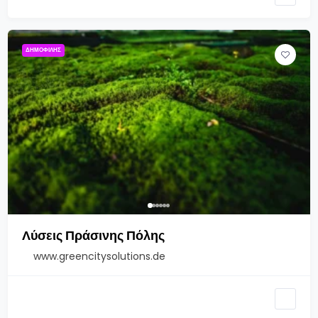
ΔΗΜΟΦΙΛΉΣ
Λύσεις Πράσινης Πόλης
www.greencitysolutions.de