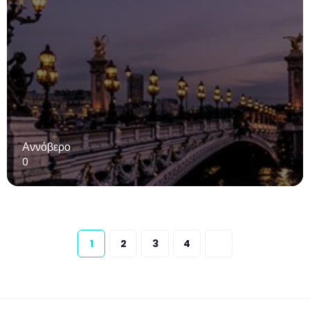
Αννόβερο
0
1
2
3
4