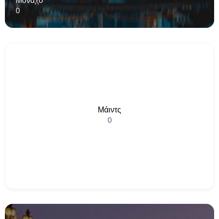
Μόναχο
0
Μάιντς
0